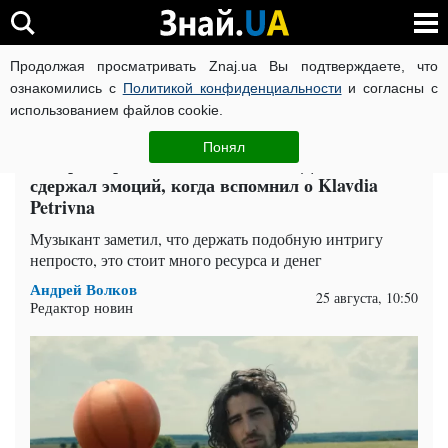
Продолжая просматривать Znaj.ua Вы подтверждаете, что
ВОЙНА РОССИИ ПРОТИВ УКРАИНЫ
КОРОНАВИРУС В 
ознакомились с
Политикой конфиденциальности
и согласны с
использованием файлов cookie.
Главная
Бест
ЧИТАТИ УКРАЇНСЬКОЮ
Понял
"С чрезмерным еб**ом"...: Вова Дантес не
сдержал эмоций, когда вспомнил о Klavdia
Petrivna
Музыкант заметил, что держать подобную интригу
непросто, это стоит много ресурса и денег
Андрей Волков
25 августа, 10:50
Редактор новин